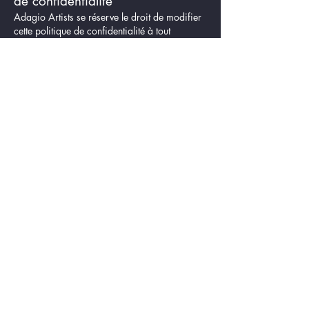
de confidentialité
Adagio Artists se réserve le droit de modifier
cette politique de confidentialité à tout
moment. Les modifications seront publiées sur
cette page, avec la date de mise à jour. Il est
donc conseillé de consulter cette page
régulièrement.
9. Contact
Si vous avez des questions concernant cette
politique de confidentialité ou si vous
souhaitez exercer vos droits relatifs à vos
données personnelles, vous pouvez nous
contacter via :
E-mail :
contact@adagio-artists.com
Téléphone :
+33 01 42 25 58 34
Adresse postale : 89 rue de Grenelle 75007
Paris France
Nous nous engageons à traiter vos demandes
dans les plus brefs délais.