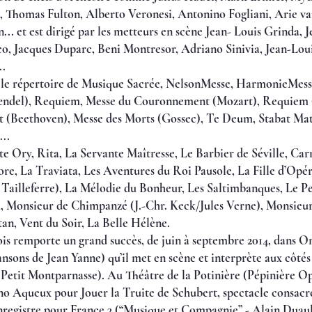
, Thomas Fulton, Alberto Veronesi, Antonino Fogliani, Arie va
. et est dirigé par les metteurs en scène Jean- Louis Grinda,
co, Jacques Duparc, Beni Montresor, Adriano Sinivia, Jean-Lou
..
t le répertoire de Musique Sacrée, NelsonMesse, HarmonieMess
ændel), Requiem, Messe du Couronnement (Mozart), Requiem 
 (Beethoven), Messe des Morts (Gossec), Te Deum, Stabat Ma
..
e Ory, Rita, La Servante Maîtresse, Le Barbier de Séville, Car
ore, La Traviata, Les Aventures du Roi Pausole, La Fille d’Opéra
Tailleferre), La Mélodie du Bonheur, Les Saltimbanques, Le Pe
, Monsieur de Chimpanzé (J.-Chr. Keck/Jules Verne), Monsieur
atan, Vent du Soir, La Belle Hélène.
is remporte un grand succès, de juin à septembre 2014, dans On 
ansons de Jean Yanne) qu’il met en scène et interprète aux côtés
etit Montparnasse). Au Théâtre de la Potinière (Pépinière Opé
no Aqueux pour Jouer la Truite de Schubert, spectacle consacr
enregistre pour France 3 (“Musique et Compagnie” - Alain Duau