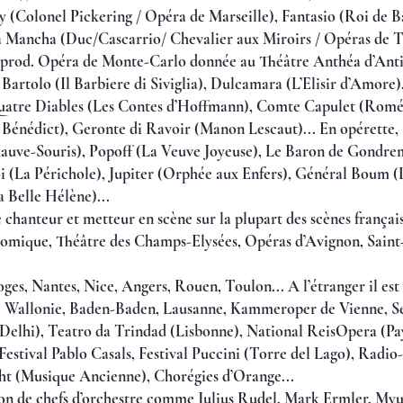
 (Colonel Pickering / Opéra de Marseille), Fantasio (Roi de B
Mancha (Duc/Cascarrio/ Chevalier aux Miroirs / Opéras de To
prod. Opéra de Monte-Carlo donnée au Théâtre Anthéa d’Anti
 Bartolo (Il Barbiere di Siviglia), Dulcamara (L’Elisir d’Amore),
Quatre Diables (Les Contes d’Hoffmann), Comte Capulet (Roméo
Bénédict), Geronte di Ravoir (Manon Lescaut)... En opérette, 
auve-Souris), Popoff (La Veuve Joyeuse), Le Baron de Gondre
oi (La Périchole), Jupiter (Orphée aux Enfers), Général Boum 
a Belle Hélène)...
e chanteur et metteur en scène sur la plupart des scènes frança
 Comique, Théâtre des Champs-Elysées, Opéras d’Avignon, Saint
ges, Nantes, Nice, Angers, Rouen, Toulon... A l’étranger il est 
 Wallonie, Baden-Baden, Lausanne, Kammeroper de Vienne, Séo
elhi), Teatro da Trindad (Lisbonne), National ReisOpera (Pays
 Festival Pablo Casals, Festival Puccini (Torre del Lago), Radi
ht (Musique Ancienne), Chorégies d’Orange...
ction de chefs d’orchestre comme Julius Rudel, Mark Ermler, 