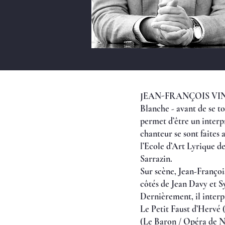
JEAN-FRANÇOIS VINCIG
Blanche - avant de se t
permet d’être un interpr
chanteur se sont faites
l’Ecole d’Art Lyrique de
Sarrazin.
Sur scène, Jean-Françoi
côtés de Jean Davy et S
Dernièrement, il inter
Le Petit Faust d’Hervé 
(Le Baron / Opéra de N