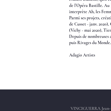
de l’Opéra Bastille. Au 
interprète Ah, les Femm
Parmi ses projets, créa
de Cusset - janv. 2020)
(Vichy - mai 2020), Tiem
Depuis de nombreuses an
puis Rivages du Monde.
Adagio Artists
VINCIGUERRA Jean-F