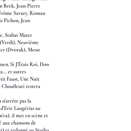
n Beek, Jean-Pierre
 Jérôme Savary, Roman
is Pichon, Jean
e, Stabat Mater
(Verdi), Neuvième
ter (Dvorak), Messe
men, Si J’Étais Roi, Don
... et autres
tit Faust, Une Nuit
 Choufleuri restera
n’arrête pas la
 d’Eric Laugérias au
ra), il met en scène et
é aux chansons de
lt) et redonné au Studio