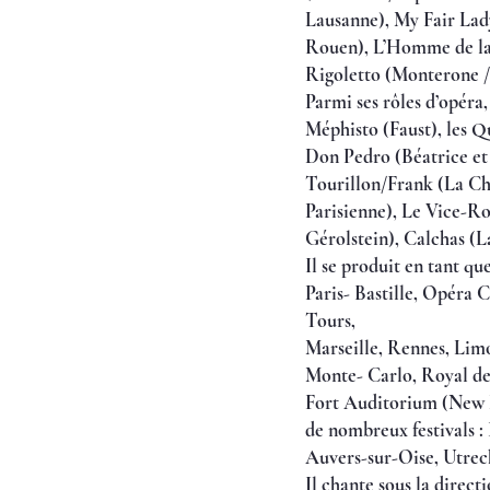
Lausanne), My Fair Lady
Rouen), L’Homme de la 
Rigoletto (Monterone /
Parmi ses rôles dʼopéra,
Méphisto (Faust), les 
Don Pedro (Béatrice et 
Tourillon/Frank (La Ch
Parisienne), Le Vice-R
Gérolstein), Calchas (L
Il se produit en tant qu
Paris- Bastille, Opéra
Tours,
Marseille, Rennes, Limo
Monte- Carlo, Royal de
Fort Auditorium (New D
de nombreux festivals :
Auvers-sur-Oise, Utrec
Il chante sous la dire