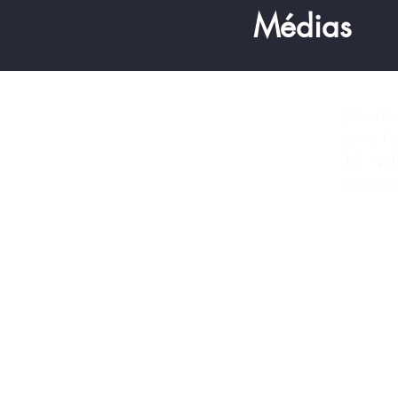
Médias
Nous contacter
7 Rue Ro
75007 Pa
Tél. +33 
contact@
Nous suivre