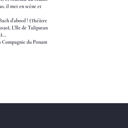
s, il met en scène et
Bach d’abord ! (Théâtre
020), L’Ile de Tulipatan
)...
 la Compagnie du Ponant