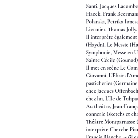
Santi, Jacques Lacombe
Haeck, Frank Beermann..
Polanski, Petrika Iones
Liermier, Thomas Jolly.
Il interprète égalemen
(Haydn), Le Messie (H
Symphonie, Messe en Ut
Sainte Cécile (Gounod).
Il met en scène Le Comt
Giovanni, L’Elisir d’Am
pasticheries (Germaine 
chez Jacques Offenbach
chez lui, L’Ile de Tulip
Au théâtre, Jean-Franço
connerie (sketchs et ch
Théâtre Montparnasse (P
interprète Cherche Pia
Francis Blanche, qu’il 