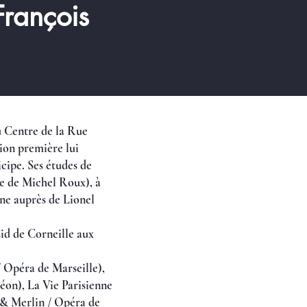
rançois
Centre de la Rue
tion première lui
icipe. Ses études de
se de Michel Roux), à
nne auprès de Lionel
Cid de Corneille aux
 Opéra de Marseille),
éon), La Vie Parisienne
 & Merlin / Opéra de