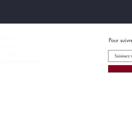
usselet
Pour suivr
ris France
(0)1 42 25 58 34
adagio-artists.com
© Adagio Artists 2025