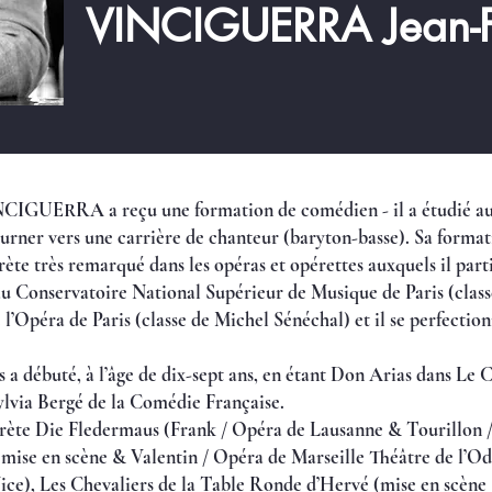
VINCIGUERRA Jean-F
UERRA a reçu une formation de comédien - il a étudié au 
ourner vers une carrière de chanteur (baryton-basse). Sa forma
ète très remarqué dans les opéras et opérettes auxquels il part
 au Conservatoire National Supérieur de Musique de Paris (clas
 l’Opéra de Paris (classe de Michel Sénéchal) et il se perfectio
s a débuté, à l’âge de dix-sept ans, en étant Don Arias dans Le 
ylvia Bergé de la Comédie Française.
prète Die Fledermaus (Frank / Opéra de Lausanne & Tourillon /
(mise en scène & Valentin / Opéra de Marseille Théâtre de l’Od
ice), Les Chevaliers de la Table Ronde d’Hervé (mise en scène