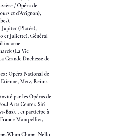
avière / Opéra de
urs et d’Avignon),
bes).
 Jupiter (Platée),
 et Juliette), Général
il incarne
marck (La Vie
(La Grande Duchesse de
ises : Opéra National de
-Etienne, Metz, Reims,
invité par les Opéras de
ul Arts Center, Siri
-Bas)... et participe à
o-France Montpellier,
Myung-Whun Chung, Nello