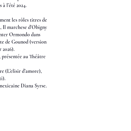
à l’été 2024.
ment les rôles titres de
, Il marchese d'Obigny
hanter Ormondo dans
ette de Gounod (version
r 2026).
, présentée au Théâtre
 (L’elisir d’amore),
i).
e mexicaine Diana Syrse.