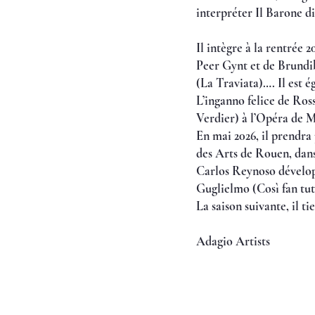
interpréter Il Barone d
Il intègre à la rentrée 
Peer Gynt et de Brundib
(La Traviata)…. Il est
L’inganno felice de Ros
Verdier) à l’Opéra de M
En mai 2026, il prendra
des Arts de Rouen, dans 
Carlos Reynoso développ
Guglielmo (Così fan tut
La saison suivante, il t
Adagio Artists