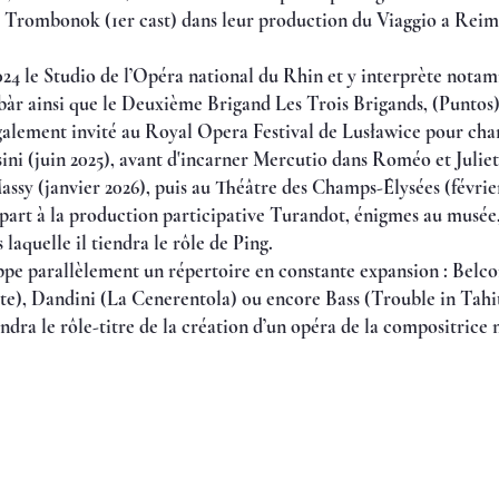
i Trombonok (1er cast) dans leur production du Viaggio a Reims 
2024 le Studio de l’Opéra national du Rhin et y interprète notam
àr ainsi que le Deuxième Brigand Les Trois Brigands, (Puntos)
 également invité au Royal Opera Festival de Lusławice pour c
sini (juin 2025), avant d'incarner Mercutio dans Roméo et Juli
assy (janvier 2026), puis au Théâtre des Champs-Élysées (févrie
 part à la production participative Turandot, énigmes au musée
laquelle il tiendra le rôle de Ping.
e parallèlement un répertoire en constante expansion : Belcore
te), Dandini (La Cenerentola) ou encore Bass (Trouble in Tahit
iendra le rôle-titre de la création d’un opéra de la compositric