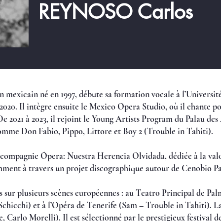
REYNOSO Carlos
 mexicain né en 1997, débute sa formation vocale à l’Université
020. Il intègre ensuite le Mexico Opera Studio, où il chante po
e 2021 à 2023, il rejoint le Young Artists Program du Palau des
omme Don Fabio, Pippo, Littore et Boy 2 (Trouble in Tahiti).
la compagnie Ópera: Nuestra Herencia Olvidada, dédiée à la val
mment à travers un projet discographique autour de Cenobio P
buts sur plusieurs scènes européennes : au Teatro Principal de P
Schicchi) et à l’Opéra de Tenerife (Sam – Trouble in Tahiti). 
 Carlo Morelli). Il est sélectionné par le prestigieux festival 