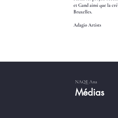
et Gand ainsi que la c
Bruxelles.
Adagio Artists
NAQE Ana
Médias