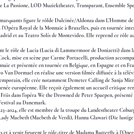
tre La Passione, LOD Muziektheater, Transparant, Ensemble Sp
marquants figure le rôlde Dulcinée/Aldonza dans L’Homme de
l’Opéra Royal de la Monnaie à Bruxelles, puis en tournée int
drid et au Teatro Solís de Montevideo. Elle reprend ce rôle a
nt le rôle de Lucia (Lucia di Lammermoor de Donizetti) dans l
ock, mise en scène par Carme Portacelli, production accompa
aie et présentée en tournée en Belgique, en Espagne et en Fra
aco Van Dormael en réalise une version filmée diffusée à la télév
temporain, elle crée notamment Demeter Calling de Sanja Mit
urnée européenne. Elle reçoit également un accueil critique r
 Friis dans l’opéra We the Drowned de Peter Spaepen, présenté 
 Festival au Danemark.
023–2024, elle est membre de la troupe du Landestheater Cobur
Lady Macbeth (Macbeth de Verdi), Hanna Glawari (Die lustige
ts et à venir figurent le rôle-titre de Madama Butterfly à l’Op