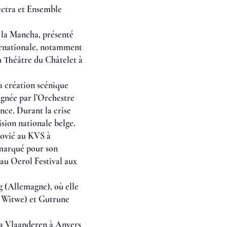
ectra et Ensemble
 la Mancha, présenté
ernationale, notamment
u Théâtre du Châtelet à
a création scénique
gnée par l’Orchestre
nce. Durant la crise
ision nationale belge.
rović au KVS à
emarqué pour son
au Oerol Festival aux
g (Allemagne), où elle
 Witwe) et Gutrune
era Vlaanderen à Anvers