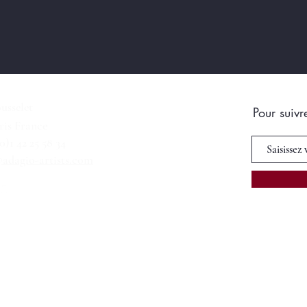
usselet
Pour suivr
ris France
(0)1 42 25 58 34
adagio-artists.com