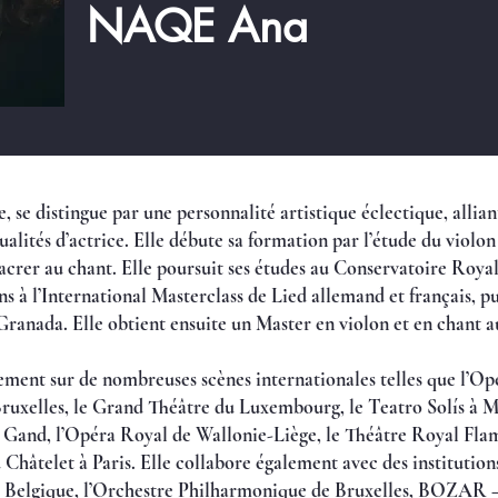
NAQE Ana
 se distingue par une personnalité artistique éclectique, allia
alités d’actrice. Elle débute sa formation par l’étude du violon 
acrer au chant. Elle poursuit ses études au Conservatoire Roya
ns à l’International Masterclass de Lied allemand et français, p
ranada. Elle obtient ensuite un Master en violon et en chant 
rement sur de nombreuses scènes internationales telles que l’Op
uxelles, le Grand Théâtre du Luxembourg, le Teatro Solís à M
 Gand, l’Opéra Royal de Wallonie-Liège, le Théâtre Royal Fla
 Châtelet à Paris. Elle collabore également avec des institution
e Belgique, l’Orchestre Philharmonique de Bruxelles, BOZAR –