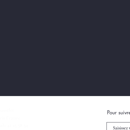
usselet
Pour suivr
ris France
(0)1 42 25 58 34