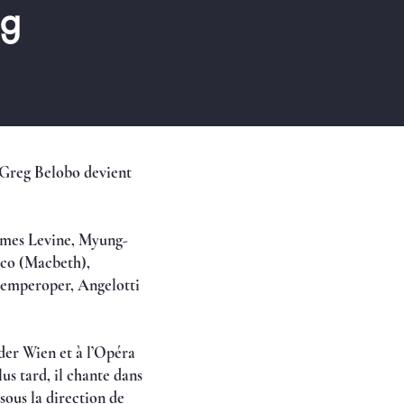
eg
-Greg Belobo devient
 James Levine, Myung-
nco (Macbeth),
 Semperoper, Angelotti
der Wien et à l’Opéra
us tard, il chante dans
sous la direction de