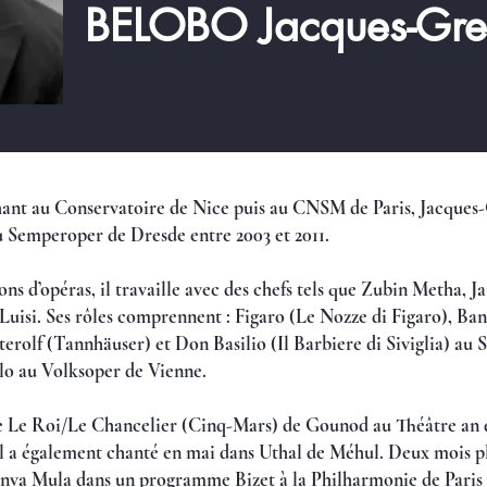
BELOBO Jacques-Gr
chant au Conservatoire de Nice puis au CNSM de Paris, Jacques
 Semperoper de Dresde entre 2003 et 2011.
ons d’opéras, il travaille avec des chefs tels que Zubin Metha,
uisi. Ses rôles comprennent : Figaro (Le Nozze di Figaro), Ba
erolf (Tannhäuser) et Don Basilio (Il Barbiere di Siviglia) au
lo au Volksoper de Vienne.
nte Le Roi/Le Chancelier (Cinq-Mars) de Gounod au Théâtre an 
il a également chanté en mai dans Uthal de Méhul. Deux mois pl
Inva Mula dans un programme Bizet à la Philharmonie de Paris 