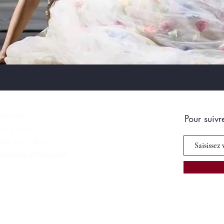
usselet
Pour suivr
ris France
(0)1 42 25 58 34
adagio-artists.com