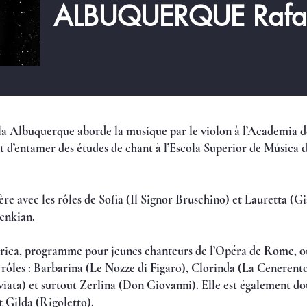
ALBUQUERQUE Rafa
la Albuquerque aborde la musique par le violon à l’Academia 
t d’entamer des études de chant à l’Escola Superior de Música d
re avec les rôles de Sofia (Il Signor Bruschino) et Lauretta (Gi
enkian.
bbrica, programme pour jeunes chanteurs de l’Opéra de Rome, où
ôles : Barbarina (Le Nozze di Figaro), Clorinda (La Cenerento
iata) et surtout Zerlina (Don Giovanni). Elle est également do
 Gilda (Rigoletto).