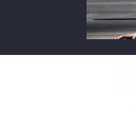
Nous contacter
7 Rue Ro
75007 Pa
Tél. +33 
contact@
Nous suivre