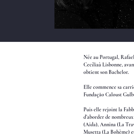
Née au Portugal, Rafae
Cecíliaà Lisbonne, avan
obtient son Bachelor.
Elle commence sa carriè
Fundação Caloust Gulb
Puis elle rejoint la Fa
d’aborder de nombreux r
(Aida), Annina (La Trav
Musetta (La Bohème) et